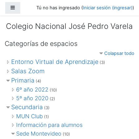
Saltar al contenido principal
Pánel lateral
Tú no has ingresado (
Iniciar sesión (ingresar)
)
Colegio Nacional José Pedro Varela
Categorías de espacios
Colapsar todo
Entorno Virtual de Aprendizaje
(3)
Salas Zoom
Primaria
(4)
6º año 2022
(10)
5º año 2020
(2)
Secundaria
(3)
MUN Club
(1)
Información para alumnos
Sede Montevideo
(10)