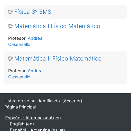
Física 3º EMS
Matemática I Físico Matemático
Profesor:
Andrea
Cassanello
Matemática II Físico Matemático
Profesor:
Andrea
Cassanello
Usted no se ha identificado. (
Acceder
)
Página Principal
Español - Internacional ‎(es)‎
English ‎(en)‎
Español - Argentina ‎(es_ar)‎