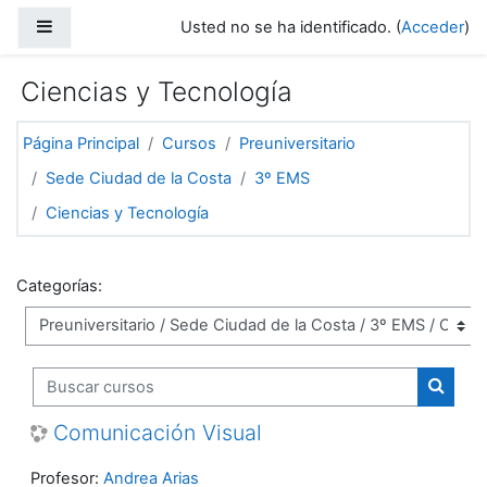
Salta al contenido principal
Panel lateral
Usted no se ha identificado. (
Acceder
)
Ciencias y Tecnología
Página Principal
Cursos
Preuniversitario
Sede Ciudad de la Costa
3º EMS
Ciencias y Tecnología
Categorías:
Buscar cursos
Buscar
Comunicación Visual
Profesor:
Andrea Arias