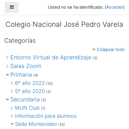
Salta al contenido principal
Panel lateral
Usted no se ha identificado. (
Acceder
)
Colegio Nacional José Pedro Varela
Categorías
Colapsar todo
Entorno Virtual de Aprendizaje
(3)
Salas Zoom
Primaria
(4)
6º año 2022
(10)
5º año 2020
(2)
Secundaria
(3)
MUN Club
(1)
Información para alumnos
Sede Montevideo
(10)