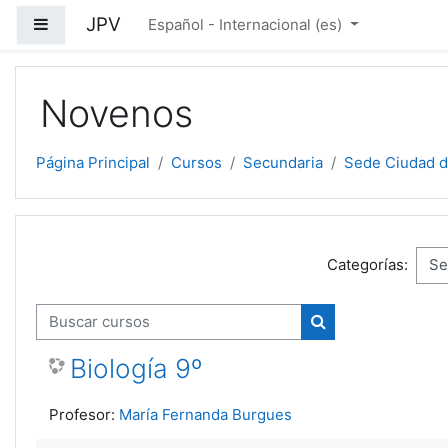
Salta al contenido principal
JPV
Panel lateral
Español - Internacional ‎(es)‎
Novenos
Página Principal
Cursos
Secundaria
Sede Ciudad d
Categorías:
Buscar cursos
Buscar cursos
Biología 9º
Profesor:
María Fernanda Burgues