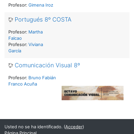
Profesor:
Gimena Iroz
Portugués 8º COSTA
Profesor:
Martha
Falcao
Profesor:
Viviana
García
Comunicación Visual 8º
Profesor:
Bruno Fabián
Franco Acuña
Usted no se ha identificado. (
Acceder
)
Página Principal