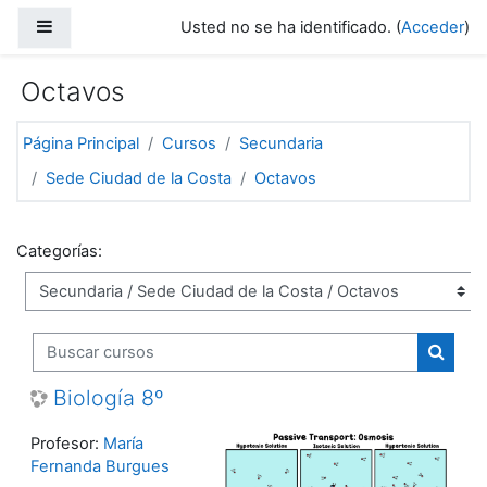
Salta al contenido principal
Panel lateral
Usted no se ha identificado. (
Acceder
)
Octavos
Página Principal
Cursos
Secundaria
Sede Ciudad de la Costa
Octavos
Categorías:
Buscar cursos
Buscar
Biología 8º
Profesor:
María
Fernanda Burgues