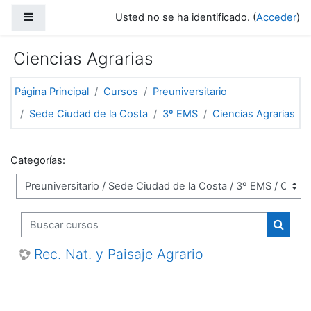
Salta al contenido principal
Panel lateral
Usted no se ha identificado. (
Acceder
)
Ciencias Agrarias
Página Principal
Cursos
Preuniversitario
Sede Ciudad de la Costa
3º EMS
Ciencias Agrarias
Categorías:
Buscar cursos
Buscar
Rec. Nat. y Paisaje Agrario