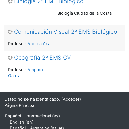
Biología 2º EMS Biológico
Biología Ciudad de la Costa
Comunicación Visual 2º EMS Biológico
Profesor:
Andrea Arias
Geografía 2º EMS CV
Profesor:
Amparo
García
Usted no se ha identificado. (
Acceder
)
Página Principal
Español - Internacional ‎(es)‎
English ‎(en)‎
Español - Argentina ‎(es_ar)‎