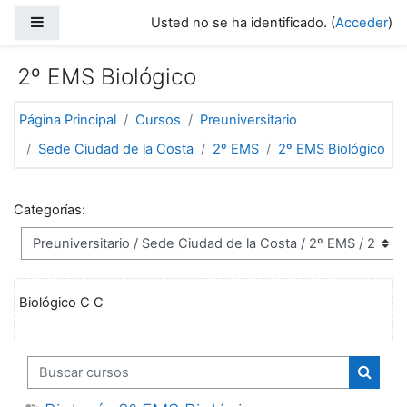
Salta al contenido principal
Panel lateral
Usted no se ha identificado. (
Acceder
)
2º EMS Biológico
Página Principal
Cursos
Preuniversitario
Sede Ciudad de la Costa
2º EMS
2º EMS Biológico
Categorías:
Biológico C C
Buscar cursos
Buscar