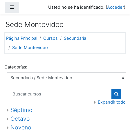
Salta al contenido principal
Panel lateral
Usted no se ha identificado. (
Acceder
)
Sede Montevideo
Página Principal
Cursos
Secundaria
Sede Montevideo
Categorías:
Buscar cursos
Buscar
Expandir todo
Séptimo
Octavo
Noveno