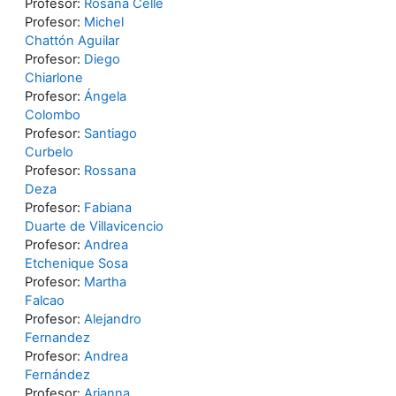
Profesor:
Rosana Celle
Profesor:
Michel
Chattón Aguilar
Profesor:
Diego
Chiarlone
Profesor:
Ángela
Colombo
Profesor:
Santiago
Curbelo
Profesor:
Rossana
Deza
Profesor:
Fabiana
Duarte de Villavicencio
Profesor:
Andrea
Etchenique Sosa
Profesor:
Martha
Falcao
Profesor:
Alejandro
Fernandez
Profesor:
Andrea
Fernández
Profesor:
Arianna