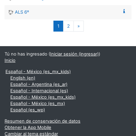
ALS 6º
(actual)
Página siguiente
1
2
»
Tú no has ingresado (
Iniciar sesión (ingresar)
)
Inicio
Español - México ‎(es_mx_kids)‎
English ‎(en)‎
Español - Argentina ‎(es_ar)‎
Español - Internacional ‎(es)‎
Español - México ‎(es_mx_kids)‎
Español - México ‎(es_mx)‎
Español ‎(es_wp)‎
Resumen de conservación de datos
Obtener la App Mobile
Cambiar al tema estándar