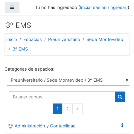
Saltar al contenido principal
Pánel lateral
Tú no has ingresado (
Iniciar sesión (ingresar)
)
3º EMS
Inicio
Espacios
Preuniversitario
Sede Montevideo
3º EMS
Categorías de espacios:
Buscar cursos
Buscar
(actual)
Página siguiente
1
2
»
Administración y Contabilidad