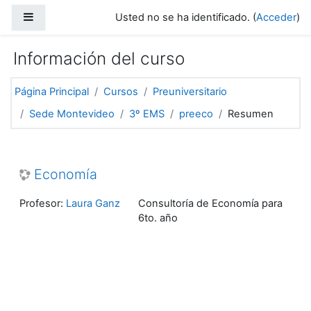
Salta al contenido principal
Panel lateral
Usted no se ha identificado. (
Acceder
)
Información del curso
Página Principal
Cursos
Preuniversitario
Sede Montevideo
3º EMS
preeco
Resumen
Economía
Profesor:
Laura Ganz
Consultor
a de Economía para
í
6to. año