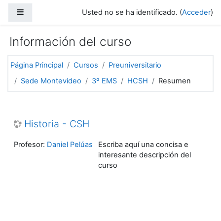
Salta al contenido principal
Panel lateral
Usted no se ha identificado. (
Acceder
)
Información del curso
Página Principal
Cursos
Preuniversitario
Sede Montevideo
3º EMS
HCSH
Resumen
Historia - CSH
Profesor:
Daniel Pelúas
Escriba aquí una concisa e
interesante descripción del
curso