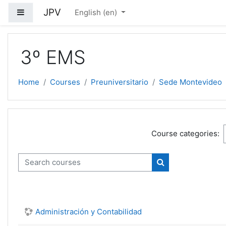
Skip to main content
JPV
Side panel
English ‎(en)‎
3º EMS
Home
Courses
Preuniversitario
Sede Montevideo
Course categories:
Search courses
Search courses
Administración y Contabilidad