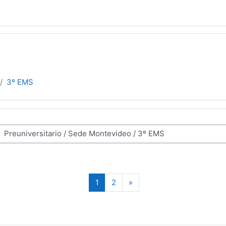
3º EMS
(current)
Next page
1
2
»