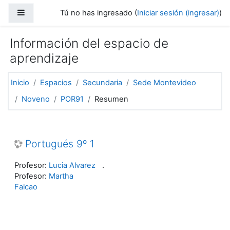
Saltar al contenido principal
Pánel lateral
Tú no has ingresado (
Iniciar sesión (ingresar)
)
Información del espacio de
aprendizaje
Inicio
Espacios
Secundaria
Sede Montevideo
Noveno
POR91
Resumen
Portugués 9º 1
Profesor:
Lucia Alvarez
.
Profesor:
Martha
Falcao