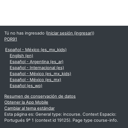
Tú no has ingresado (
Iniciar sesión (ingresar)
)
POR91
Español - México ‎(es_mx_kids)‎
English ‎(en)‎
Español - Argentina ‎(es_ar)‎
Español - Internacional ‎(es)‎
Español - México ‎(es_mx_kids)‎
Español - México ‎(es_mx)‎
Español ‎(es_wp)‎
Resumen de conservación de datos
Obtener la App Mobile
Cambiar al tema estándar
Esta página es: General type: incourse. Context Espacio:
Portugués 9º 1 (context id 19125). Page type course-info.