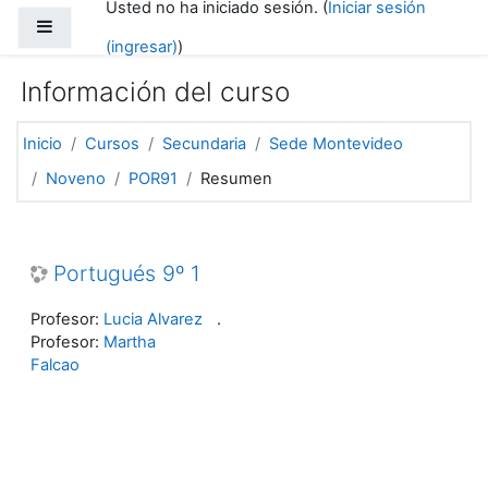
Usted no ha iniciado sesión. (
Iniciar sesión
Saltar al contenido principal
Pánel lateral
(ingresar)
)
Información del curso
Inicio
Cursos
Secundaria
Sede Montevideo
Noveno
POR91
Resumen
Portugués 9º 1
Profesor:
Lucia Alvarez
.
Profesor:
Martha
Falcao