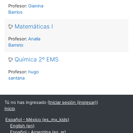
Profesor:
Gianina
Barrios
Matemáticas I
Profesor:
Analìa
Barreto
Química 2º EMS
Profesor:
hugo
santana
Tú no has ingresado (
Iniciar sesión (ingresar)
)
Inicio
Español - México ‎(es_mx_kids)‎
English ‎(en)‎
Español - Argentina ‎(es_ar)‎