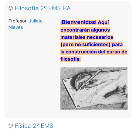
Filosofía 2º EMS HA
Profesor:
Julieta
¡
Bienvenidos
! Aquí
Nieves
encontrarán algunos
materiales necesarios
(pero no suficientes) para
la construcción del curso de
filosofía.
Física 2º EMS