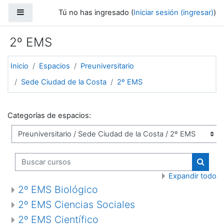
Saltar al contenido principal
Pánel lateral
Tú no has ingresado (
Iniciar sesión (ingresar)
)
2º EMS
Inicio
Espacios
Preuniversitario
Sede Ciudad de la Costa
2º EMS
Categorías de espacios:
Buscar cursos
Buscar
Expandir todo
2º EMS Biológico
2º EMS Ciencias Sociales
2º EMS Científico