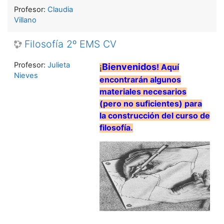
Profesor:
Claudia
Villano
Filosofía 2º EMS CV
Profesor:
Julieta
¡
Bienvenidos
! Aquí
Nieves
encontrarán algunos
materiales necesarios
(pero no suficientes) para
la construcción del curso de
filosofía.