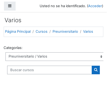
Salta al contenido principal
Panel lateral
Usted no se ha identificado. (
Acceder
)
Varios
Página Principal
Cursos
Preuniversitario
Varios
Categorías:
Buscar cursos
Buscar