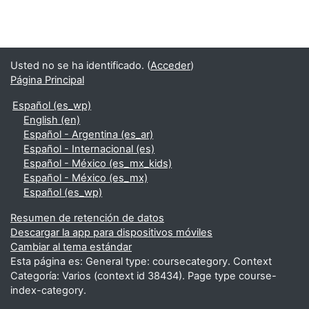
Usted no se ha identificado. (
Acceder
)
Página Principal
Español ‎(es_wp)‎
English ‎(en)‎
Español - Argentina ‎(es_ar)‎
Español - Internacional ‎(es)‎
Español - México ‎(es_mx_kids)‎
Español - México ‎(es_mx)‎
Español ‎(es_wp)‎
Resumen de retención de datos
Descargar la app para dispositivos móviles
Cambiar al tema estándar
Esta página es: General type: coursecategory. Context
Categoría: Varios (context id 38434). Page type course-
index-category.