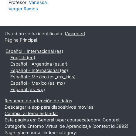
Profesor:
Vanessa
Verger Ramos
Usted no se ha identificado. (
Acceder
)
Página Principal
Español - Internacional ‎(es)‎
English ‎(en)‎
Español - Argentina ‎(es_ar)‎
Español - Internacional ‎(es)‎
Español - México ‎(es_mx_kids)‎
Español - México ‎(es_mx)‎
Español ‎(es_wp)‎
Resumen de retención de datos
Descargar la app para dispositivos móviles
Cambiar al tema estándar
Esta página es: General type: coursecategory. Context
Categoría: Entorno Virtual de Aprendizaje (context id 3892).
Page type course-index-category.